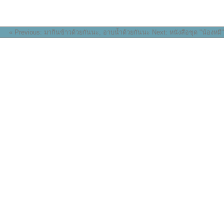
« Previous: มากินข้าวด้วยกันนะ, อาบน้ำด้วยกันนะ
Next: หนังสือชุด "น้องหมี