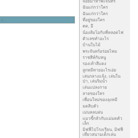
จ้อยมาหาพะจันทร์
ฉันแก่กว่าใคร
ฉันแก่กว่าใคร
ที่อยู่ของใคร
" »
ตด, อึ
น้องส้มโอกับพี่หลอดไฟ
ตัวเลขทำอะไร
บ้านใบไม้
พระจันทร์อร่อยไหม
ราชสีห์กับหนู
รองเท้าสีแดง
ลูกหมีทายอะไรเอ่ย
เล่นกลางแจ้ง, เล่นใน
ป่า, เล่นริมน้ำ
เล่นแปลงกาย
ลายของใคร
เพื่อนใหม่ของลุงหมี
มดสิบตัว
เม่นหลบฝน
แมวขี้กลัวกับแม่มดตัว
เล็ก
มิฟฟี่ไปโรงเรียน, มิฟฟี่
เที่ยวสนามเด็กเล่น