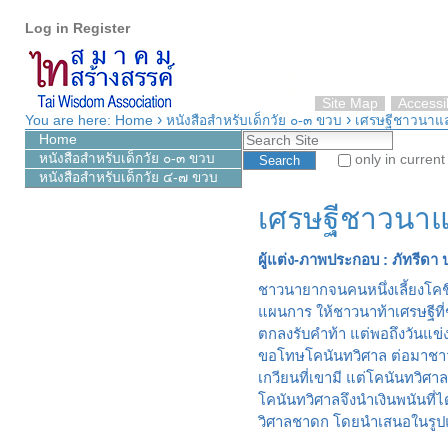
Personal
Skip
Log in
Register
tools
to
content.
|
Skip
Site Map
Accessib
›
›
to
You are here:
Home
หนังสือสำหรับเด็กวัย ๐-๓ ขวบ
เศรษฐีชาวนาแ
Search Site
navigation
Home
หนังสือสำหรับเด็กวัย ๐-๓ ขวบ
only in current
หนังสือสำหรับเด็กวัย ๔-๗ ขวบ
Advanced Search…
เศรษฐีชาวนา
ผู้แต่ง-ภาพประกอบ : ภัทรีดา
ชาวนายากจนคนหนึ่งเลี้ยงโคชื่
แผนการ ให้ชาวนาท้าเศรษฐีที่
ตกลงรับคำท้า แต่พอถึงวันแข
ขอโทษโคนันทวิศาล ต่อมาชาวนา
เกวียนที่เขามี แต่โคนันทวิ
โคนันทวิศาลจึงนำเงินพนันที่ไ
วิศาลชาดก โดยนำเสนอในรูปแ