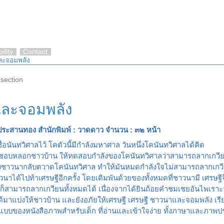
ility
Contact
ละจอมพลัง
 section
และจอมพลัง
 ประสานทอง สำนักพิมพ์ : วาดดาว จำนวน : ๓๒ หน้า
อนันทวิศาลไว้ โคตัวนี้มีกำลังมหาศาล วันหนึ่งโคนันทวิศาลได้คิด
ชอบหลอกชาวบ้าน ให้ทดสอบกำลังของโคนันทวิศาลว่าสามารถลากเกวียนทั้ง
่งชาวนากลับตวาดโคนันทวิศาล ทำให้มันหมดกำลังใจไม่สามารถลากเกวี
ได้ไปท้าเศรษฐีอีกครั้ง โดยเดิมพันด้วยของทั้งหมดที่ชาวนามี เศรษฐีจ
ศาลก็สามารถลากเกวียนทั้งหมดได้ เนื่องจากได้ยินถ้อยคำชมเชยอันไพเ
ด้มาแบ่งให้ชาวบ้าน และยังอภัยให้เศรษฐี เศรษฐี ชาวนาและจอมพลัง เรีย
บบของหนังสือภาพสำหรับเด็ก ที่อ่านและเข้าใจง่าย ทั้งภาษาและภาพ