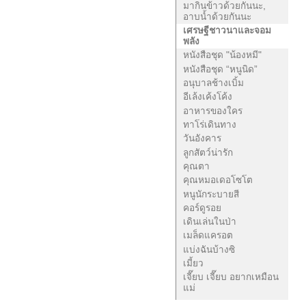
มากินข้าวด้วยกันนะ,
อาบน้ำด้วยกันนะ
เศรษฐีชาวนาและจอม
พลัง
หนังสือชุด "น้องหมี"
หนังสือชุด “หนูนิด”
อนุบาลช้างเบิ้ม
อีเล้งเค้งโค้ง
อาหารของใคร
ทาโร่เดินทาง
วันอังคาร
ลูกสัตว์น่ารัก
คุณตา
คุณหมอเดอโซโต
หนูนักระบายสี
คอร์ดูรอย
เดินเล่นในป่า
เมล็ดแครอต
แบ่งฉันบ้างซิ
เมี้ยว
เจี๊ยบ เจี๊ยบ อยากเหมือน
แม่