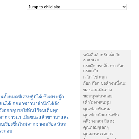
Navigation
หนังสือสำหรับเด็กวัย
๐-๓ ขวบ
กระดุ๊ก กระดิ๊ก กระด๊อก
กระแด๊ก
ก ไก่ ไข่ สนุก
ก๊อก ก๊อก ขอค้างหนึ่งนะ
ของเล่นเดินทาง
ขอหนูหลับหน่อย
หมดที่เศรษฐีมีได้ ซึ่งเศรษฐีก็
เค้าโมงหลบมุม
ยนได้ ต่อมาชาวนาสำนึกได้จึง
คุณฟองฟันหลอ
ึงออกอุบายใส่หินไว้จนเต็มทุก
คุณฟองนักแปรงฟัน
ราะจากชาวนา เมื่อชนะแล้วชาวนาและ
คลึ่งวงกลม สีแดง
บเรียงขึ้นใหม่จากชาดกเรื่อง นันท
คุณกลมๆเล็กๆ
ประกอบ
คุณตาหนวดยาว