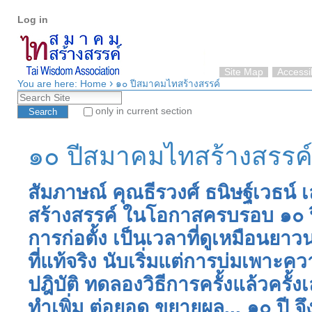
Personal
Skip
Log in
tools
to
content.
|
Skip
Site Map
Accessib
›
to
You are here:
Home
๑๐ ปีสมาคมไทสร้างสรรค์
Search Site
navigation
only in current section
Advanced Search…
๑๐ ปีสมาคมไทสร้างสรรค
สัมภาษณ์ คุณธีรวงศ์ ธนิษฐ์เวธน
สร้างสรรค์ ในโอกาสครบรอบ ๑๐ ป
การก่อตั้ง เป็นเวลาที่ดูเหมือนย
ที่แท้จริง นับเริ่มแต่การบ่มเพา
ปฎิบัติ ทดลองวิธีการครั้งแล้วครั้ง
ทำเพิ่ม ต่อยอด ขยายผล... ๑๐ ปี จ