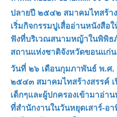
ปลายปี ๒๕๔๒
สมาคมไทสร้า
เริ่มกิจกรรมปูเสื่ออ่านหนังสือใ
ฟังที่บริเวณสนามหญ้าในพิพิธ
สถานแห่งชาติจังหวัดขอนแก่น
วันที่ ๒๖ เดือนกุมภาพันธ์ พ.ศ.
๒๕๔๓
สมาคมไทสร้างสรรค
์ 
เด็กๆและผู้ปกครองเข้ามาอ่านห
ที่สำนักงานในวันหยุดเสาร์-อาท