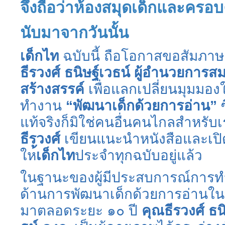
จึงถือว่าห้องสมุดเด็กและครอบ
นับมาจากวันนั้น
เด็กไท
ฉบับนี้ ถือโอกาสขอสัมภา
ธีรวงศ์ ธนิษฐ์เวธน์ ผู้อำนวยการ
สร้างสรรค์
เพื่อแลกเปลี่ยนมุมมอ
ทำงาน
“พัฒนาเด็กด้วยการอ่าน”
ซ
แท้จริงก็มิใช่คนอื่นคนไกลสำหรับ
ธีรวงศ์
เขียนแนะนำหนังสือและเปิ
ให
้เด็กไท
ประจำทุกฉบับอยู่แล้ว
ในฐานะของผู้มีประสบการณ์การ
ด้านการพัฒนาเด็กด้วยการอ่านในท
มาตลอดระยะ ๑๐ ปี
คุณธีรวงศ์ ธน