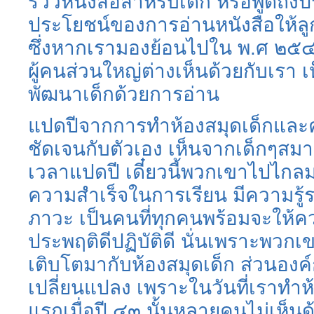
รีวิวหนังสือสำหรับเด็ก หรือพูดถ
ประโยชน์ของการอ่านหนังสือให้ลูกฟั
ซึ่งหากเรามองย้อนไปใน พ.ศ ๒๕๔๓
ผู้คนส่วนใหญ่ต่างเห็นด้วยกับเรา
พัฒนาเด็กด้วยการอ่าน
แปดปีจากการทำห้องสมุดเด็กและค
ชัดเจนกับตัวเอง เห็นจากเด็กๆสมาช
เวลาแปดปี เดี๋ยวนี้พวกเขาไปไก
ความสำเร็จในการเรียน มีความรู้รอ
ภาวะ เป็นคนที่ทุกคนพร้อมจะให้
ประพฤติดีปฏิบัติดี นั่นเพราะพวกเข
เติบโตมากับห้องสมุดเด็ก ส่วนองค์ก
เปลี่ยนแปลง เพราะในวันที่เราทำห
แรกเมื่อปี ๔๓ นั้นหลายคนไม่เห็นด