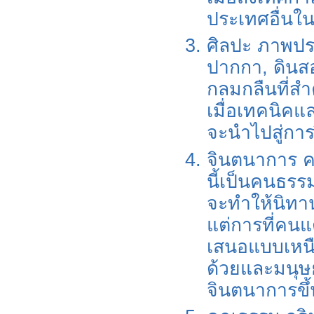
ประเทศอื่นใ
ศิลปะ ภาพประ
ปากกา, ดินสอ
กลมกลืนที่สำค
เมื่อเทคนิคแ
จะนำไปสู่กา
จินตนาการ คว
นี้เป็นคนธรร
จะทำให้นิทานเ
แต่การที่คนแ
เสนอแบบเหนือ
ด้วยและมนุษย์จ
จินตนาการขึ