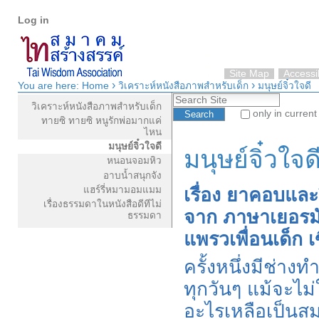
Personal
Skip
Log in
tools
to
content.
|
Skip
Site Map
Accessib
›
›
to
You are here:
Home
วิเคราะห์หนังสือภาพสำหรับเด็ก
มนุษย์จิ๋วใจดี
Navigation
Search Site
navigation
วิเคราะห์หนังสือภาพสำหรับเด็ก
only in current
ทายซิ ทายซิ หนูรักพ่อมากแค่
Advanced Search…
ไหน
มนุษย์จิ๋วใจดี
มนุษย์จิ๋วใจด
หนอนจอมหิว
อาบน้ำสนุกจัง
แฮร์รี่หมามอมแมม
เรื่อง ยาคอบแล
เรื่องธรรมดาในหนังสือดีทีไม่
จาก ภาษาเยอรมั
ธรรมดา
แพรวเพื่อนเด็ก
ครั้งหนึ่งมีช่าง
ทุกวันๆ แม้จะไม่
อะไรเหลือเป็นส