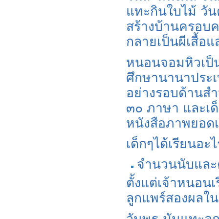
แทะกินใบไม้ วั
สร้างบ้านครอบคล
กลายเป็นผีเสื้อ
หนอนจอมหิวเป็นห
ศึกษานานาประเทศ
อย่างรอบด้านสำห
๓๐ ภาษา และเด็
หนังสือภาพยอดเยี
เด็กๆได้เรียนอ
จำนวนนับและ
ตั้งแต่เจ้าหนอนเ
ลูกแพร์สองผลใน
วันพุธ มันแทะลู