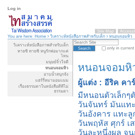
Personal
Skip
Log in
tools
to
content.
|
Skip
Site Map
Accessib
›
›
to
You are here:
Home
วิเคราะห์หนังสือภาพสำหรับเด็ก
หนอนจอมหิว
Navigation
Search Site
navigation
วิเคราะห์หนังสือภาพสำหรับเด็ก
only in current
ทายซิ ทายซิ หนูรักพ่อมากแค่
Advanced Search…
ไหน
มนุษย์จิ๋วใจดี
หนอนจอมหิ
หนอนจอมหิว
อาบน้ำสนุกจัง
แฮร์รี่หมามอมแมม
ผู้แต่ง : อีริค 
เรื่องธรรมดาในหนังสือดีทีไม่
ธรรมดา
มีหนอนตัวเล็กๆต
วันจันทร์ มันแทะแ
วันอังคาร แทะลูก
วันพฤหัส ศุกร์ 
วันละหนึ่งผล จน