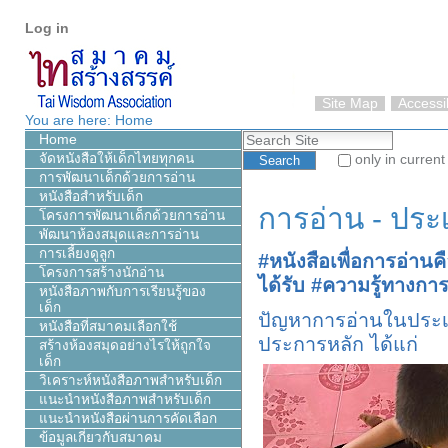
Personal
Skip
Log in
tools
to
content.
|
Skip
Site Map
Accessib
to
You are here:
Home
Search Site
navigation
Home
จัดหนังสือให้เด็กไทยทุกคน
only in current
การพัฒนาเด็กด้วยการอ่าน
Advanced Search…
หนังสือสำหรับเด็ก
การอ่าน - ปร
โครงการพัฒนาเด็กด้วยการอ่าน
พัฒนาห้องสมุดและการอ่าน
การเลี้ยงดูลูก
#หนังสือเพื่อการอ่านค
โครงการสร้างนักอ่าน
ได้รับ #ความรู้ทางการอ
หนังสือภาพกับการเรียนรู้ของ
เด็ก
ปัญหาการอ่านในประ
หนังสือที่สมาคมเลือกใช้
ประการหลัก ได้แก่
สร้างห้องสมุดอย่างไรให้ถูกใจ
เด็ก
วิเคราะห์หนังสือภาพสำหรับเด็ก
แนะนำหนังสือภาพสำหรับเด็ก
แนะนำหนังสือผ่านการคัดเลือก
ข้อมูลเกี่ยวกับสมาคม