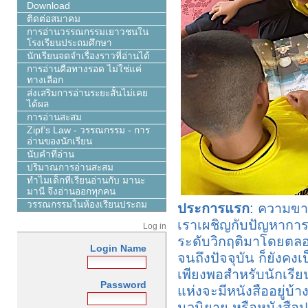
Download
ติดต่อสมาคม
การอ่านวรรณกรรมเยาวชนใน
โรงเรียนประถมศึกษา
นักเรียนจดจำเรื่องราวที่อ่านได้
การอ่านคือทางรอด ไม่ใช่แค่
ทางเลือก
ส่งเสริมการอ่านระยะสั้นไม่เคย
ได้ผล
การอ่านสะสม
Zipf’s Law - วรรณกรรม - การ
อ่านของนักเรียน
นับคำที่อ่าน
ปริมาณการอ่านสะสม
ทำไมเด็กที่เรียนอ่านกับ มานะ
มานี จึงอ่านออกทุกคน
วรรณกรรมในห้องเรียนประถม
ประการแรก
: ความขา
เราเผชิญกับปัญหากา
Log in
ระดับวิกฤติมาโดยตลอด 
Login Name
จนถึงปัจจุบัน ก็ยังคงเ
เพียงพอสำหรับนักเรี
Password
แห่งจะมีหนังสืออยู่บ้า
นวนิยาย หรือหนังสือ