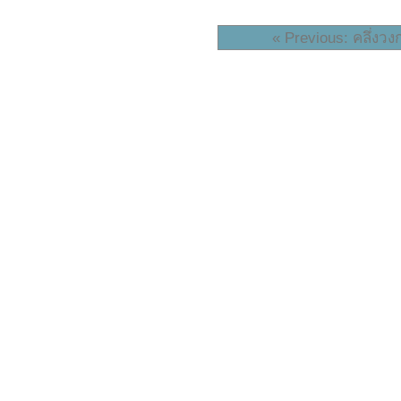
« Previous: คลึ่งว