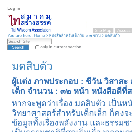
Personal
Skip
Log in
tools
to
content.
|
Skip
Site Map
Accessib
›
›
to
You are here:
Home
หนังสือสำหรับเด็กวัย ๐-๓ ขวบ
มดสิบตัว
Search Site
navigation
only in current section
Advanced Search…
มดสิบตัว
ผู้แต่ง ภาพประกอบ : ชีวัน วิสาสะ 
เด็ก จำนวน : ๓๒ หน้า หนังสือดีที
หากจะพูดว่าเรื่อง มดสิบตัว เป็นหน
วิทยาศาสตร์สำหรับเด็กเล็ก ก็คงจะไ
ข้อมูลทั้งเรื่องพลังงาน และธรรมชา