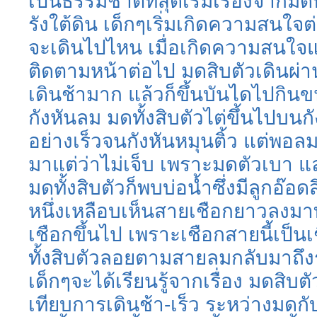
เป็นธรรมชาติที่สุด
เริ่มเรื่องจากม
รังใต้ดิน เด็กๆเริ่มเกิดความสนใจ
จะเดินไปไหน เมื่อเกิดความสนใจแล้
ติดตามหน้าต่อไป มดสิบตัวเดินผ่านห
เดินช้ามาก แล้วก็ขึ้นบันไดไปกิน
กังหันลม มดทั้งสิบตัวไต่ขึ้นไปบนก
อย่างเร็วจนกังหันหมุนติ้ว แต่พอล
มาแต่ว่าไม่เจ็บ เพราะมดตัวเบา แ
มดทั้งสิบตัวก็พบบ่อน้ำซึ่งมีลูกอ๊อด
หนึ่งเหลือบเห็นสายเชือกยาวลงมาท้
เชือกขึ้นไป เพราะเชือกสายนี้เป็น
ทั้งสิบตัวลอยตามสายลมกลับมาถึงรัง
เด็กๆจะได้เรียนรู้จากเรื่อง มดสิบตั
เทียบการเดินช้า-เร็ว ระหว่างมด