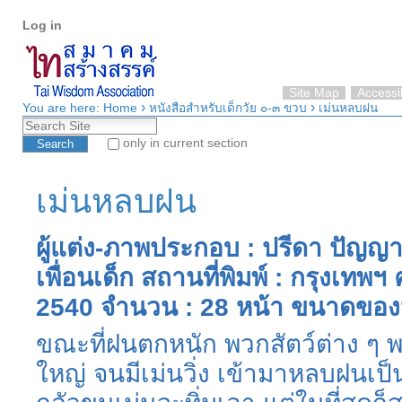
Personal
Skip
Log in
tools
to
content.
|
Skip
Site Map
Accessib
›
›
to
You are here:
Home
หนังสือสำหรับเด็กวัย ๐-๓ ขวบ
เม่นหลบฝน
Search Site
navigation
only in current section
Advanced Search…
เม่นหลบฝน
ผู้แต่ง-ภาพประกอบ : ปรีดา ปัญญาจ
เพื่อนเด็ก สถานที่พิมพ์ : กรุงเทพฯ ครั้
2540 จํานวน : 28 หน้า ขนาดของห
ขณะที่ฝนตกหนัก พวกสัตว์ต่าง ๆ พ
ใหญ่ จนมีเม่นวิ่ง เข้ามาหลบฝนเป็นต