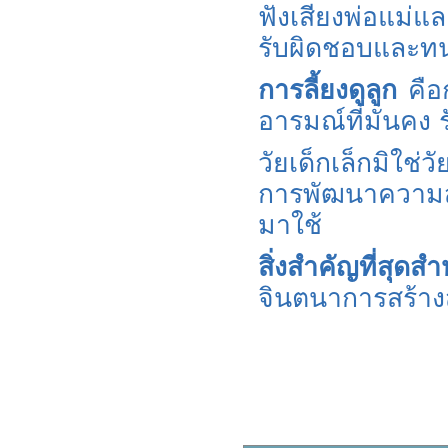
ฟังเสียงพ่อแม่แ
รับผิดชอบและทนท
การลี้ยงดูลูก
คือ
อารมณ์ที่มั่นคง 
วัยเด็กเล็กมิใช
การพัฒนาความสา
มาใช้
สิ่งสำคัญที่สุดสำ
จินตนาการสร้างส