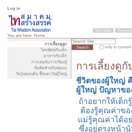
Personal
Skip
Log in
tools
to
content.
|
Skip
Site Map
Accessib
to
You are here:
Home
Navigation
Search Site
navigation
การเลี้ยงดูลูก
only in current
โทรทัศน์กับเด็ก
Advanced Search…
อาหารกับเด็ก
การเล่นกับการเรียนรู้
การเลี้ยงดูก
ข้อคิดสำหรับพ่อแม่
วัยรุ่นตอนต้น ชี้ชะตาวัยผู้ใหญ่
ชีวิตของผู้ใหญ่
ผู้ใหญ่ ปัญหาขอ
ถ้าอยากให้เด็กรู
ต้องรู้คุณค่าของ
แม่รู้คุณค่าได้
ซึ่งอยู่ตรงหน้าน