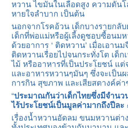
หวาน
ไขมันในเลือดสูง
ความดันโล
หายใจลำบาก
เป็นต้น
นอกจากโรคอ้วน
เด็กบางรายกลั
เด็กที่พ่อแม่หรือผู้เลี้งดูชอบซื้อน
ด้วยอาการ
‘
ติดหวาน
’
เมื่อเอานม
ติดหวานเรื่อยไปจนกระทั่งโต
เด็ก
ไม้
หรืออาหารที่เป็นประโยชน์
แต่
และอาหารหวานๆมันๆ
ซึ่งจะเป็น
การกิน
สุขภาพ
และเสียสตางค์ค่
“
ประมาณกันว่าเด็กไทยซึ่งมีจำนว
ไร้ประโยชน์เป็นมูลค่ามากถึงปีละ
เรื่องน้ำหวานอัดลม
ขนมหวานต่า
ทั้งประเทศมองข้ามกันมานาน
และ