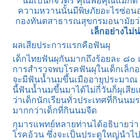
นมเป็นกิจวัตร
คุณพ่อคุณแม่ก็ดี
ความหวานนั้นมีพิษภัยอะไรซ่อนอย
กองทันตสาธารณสุขกรมอนามัยว
เล็กอย่างไม่น่
ผลเสียประการแรกคือฟันผุ
เด็กไทยฟันผุกันมากถึงร้อยละ
๘๐
การสำรวจพบโรคฟันผุในเด็กเล็กอา
จะมีฟันน้ำนมขึ้นเมืออายุประมาณ
นี้ฟันน้ำนมขึ้นมาได้ไม่กี่วันก็ผุเสีย
ว่าเด็กนักเรียนทั่วประเทศที่กินน
มากกว่าเด็กที่กินนมจืด
กุมารแพทย์หลายท่านได้อธิบายว่า
โรคอ้วน
ซึ่งจะเป็นประตูใหญ่นำไปส