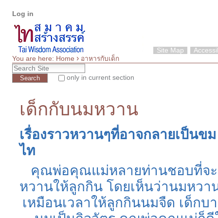
Personal
Skip
Log in
tools
to
content.
|
Skip
Site Map
Accessib
›
to
You are here:
Home
อาหารกับเด็ก
Search Site
navigation
only in current section
Advanced Search…
เด็กกับนมหวาน
เรื่องราวหวานๆที่อาจกลายเป็นข
ไท
คุณพ่อคุณแม่หลายท่านชอบที่จะ
หวานให้ลูกกิน
โดยเห็นว่านมหวาน
เหมือนเวลาให้ลูกกินนมจืด
เด็กบ