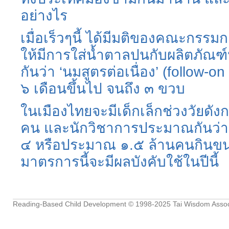
อย่างไร
เมื่อเร็วๆนี้
ได้มีมติของคณะกรรมก
ให้มีการใส่น้ำตาลปนกับผลิตภัณฑ์
กันว่า
‘
นมสูตรต่อเนื่อง
’ (follow-o
๖
เดือนขึ้นไป
จนถึง
๓
ขวบ
ในเมืองไทยจะมีเด็กเล็กช่วงวัยดัง
คน
และนักวิชาการประมาณกันว่าเ
๔
หรือประมาณ
๑
.
๕
ล้านคนกินข
มาตรการนี้จะมีผลบังคับใช้ในปีนี้
Reading-Based Child Development
© 1998-2025
Tai Wisdom Assoc