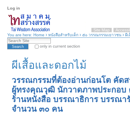
Personal
Skip
Log in
tools
to
content.
|
Skip
Site Map
Accessib
›
›
›
to
You are here:
Home
หนังสือสำหรับเด็ก
๕๐ วรรณกรรมเยาวชน
ผี
Search Site
navigation
only in current section
Advanced Search…
ผีเสื้อและดอกไม้
วรรณกรรมที่ต้องอ่านก่อนโต คัดส
ผู้ทรงคุณวุฒิ นักวาดภาพประกอบ ค
ร้านหนังสือ บรรณาธิการ บรรณารั
จำนวน ๓๐ คน