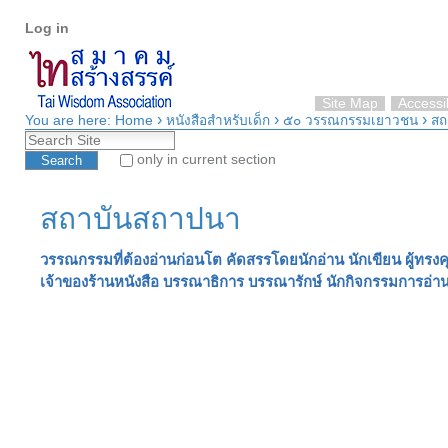
Personal
Skip
Log in
tools
to
content.
|
Skip
Site Map
Accessib
›
›
›
to
You are here:
Home
หนังสือสำหรับเด็ก
๕๐ วรรณกรรมเยาวชน
สถ
Search Site
navigation
only in current section
Advanced Search…
สถาบันสถาปนา
วรรณกรรมที่ต้องอ่านก่อนโต คัดสรรโดยนักอ่าน นักเขียน ผู้ทรง
เจ้าของร้านหนังสือ บรรณาธิการ บรรณารักษ์ นักกิจกรรมการอ่