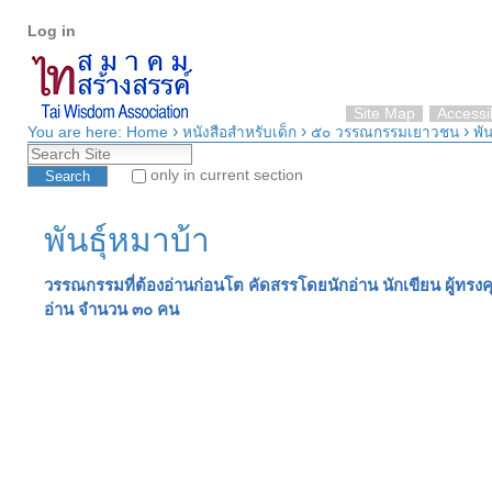
Personal
Skip
Log in
tools
to
content.
|
Skip
Site Map
Accessib
›
›
›
to
You are here:
Home
หนังสือสำหรับเด็ก
๕๐ วรรณกรรมเยาวชน
พั
Search Site
navigation
only in current section
Advanced Search…
พันธุ์หมาบ้า
วรรณกรรมที่ต้องอ่านก่อนโต คัดสรรโดยนักอ่าน นักเขียน ผู้ทรง
อ่าน จำนวน ๓๐ คน