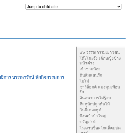
Navigation
๕๐ วรรณกรรมเยาวชน
โต๊ะโตะจัง เด็กหญิงข้าง
หน้าต่าง
เจ้าชายน้อย
ต้นส้มแสนรัก
ณาธิการ บรรณารักษ์ นักกิจกรรมการ
โมโม่
ชาร์ล็อตต์ แมงมุมเพื่อน
รัก
จินตนาการไม่รู้จบ
ติสตูนักปลูกต้นไม้
วินนี่เดอะพูห์
บึงหญ้าป่าใหญ่
ขวัญสงฆ์
โรงงานช็อคโกแล็ตมหัศ
จรรย์