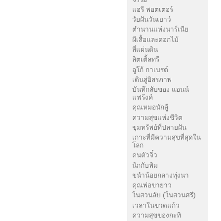
แฮรี พอตเตอร์
วัยฝันวันเยาว์
ตำนานแห่งนาร์เนีย
ผีเสื้อและดอกไม้
สี่แผ่นดิน
ลิตเติ้ลทรี
อูโก้ กาเบรต์
เดินสู่อิสรภาพ
บันทึกลับของ แอนน์
แฟร้งค์
คุณหมอนักสู้
ความสุขแห่งชีวิต
ขุมทรัพย์ที่ปลายฝัน
เกาะที่มีความสุขที่สุดใน
โลก
คนตัวจิ๋ว
นิกกับพิม
ขนำน้อยกลางทุ่งนา
คุณพ่อขายาว
ในสวนลับ (ในสวนศรี)
เวลาในขวดแก้ว
ความสุขของกะทิ