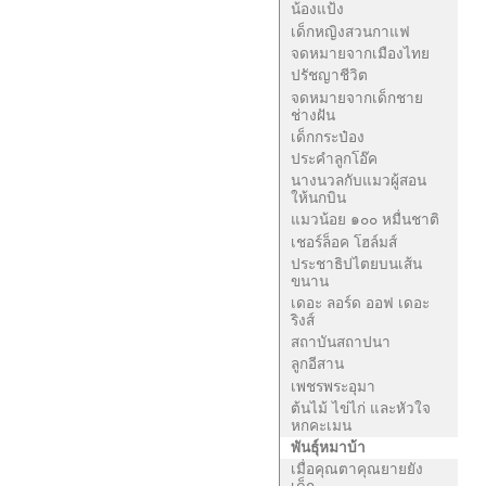
น้องแป้ง
เด็กหญิงสวนกาแฟ
จดหมายจากเมืองไทย
ปรัชญาชีวิต
จดหมายจากเด็กชาย
ช่างฝัน
เด็กกระป๋อง
ประคำลูกโอ๊ค
นางนวลกับแมวผู้สอน
ให้นกบิน
แมวน้อย ๑๐๐ หมื่นชาติ
เชอร์ล็อค โฮล์มส์
ประชาธิปไตยบนเส้น
ขนาน
เดอะ ลอร์ด ออฟ เดอะ
ริงส์
สถาบันสถาปนา
ลูกอีสาน
เพชรพระอุมา
ต้นไม้ ไข่ไก่ และหัวใจ
หกคะเมน
พันธุ์หมาบ้า
เมื่อคุณตาคุณยายยัง