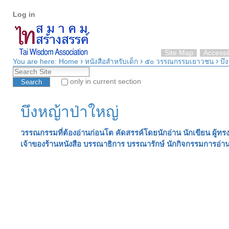
Personal
Skip
Log in
tools
to
content.
|
Skip
Site Map
Accessib
›
›
›
to
You are here:
Home
หนังสือสำหรับเด็ก
๕๐ วรรณกรรมเยาวชน
บึ
Search Site
navigation
only in current section
Advanced Search…
บึงหญ้าป่าใหญ่
วรรณกรรมที่ต้องอ่านก่อนโต คัดสรรค์โดยนักอ่าน นักเขียน ผู้ทร
เจ้าของร้านหนังสือ บรรณาธิการ บรรณารักษ์ นักกิจกรรมการอ่