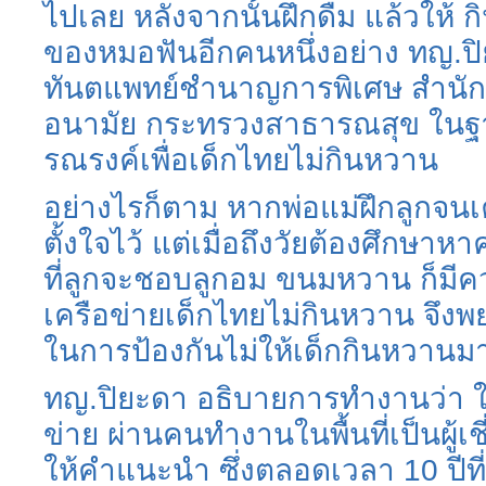
ไปเลย หลังจากนั้นฝึกดื่ม แล้วให้
ของหมอฟันอีกคนหนึ่งอย่าง ทญ.ป
ทันตแพทย์ชำนาญการพิเศษ สำนั
อนามัย กระทรวงสาธารณสุข ในฐา
รณรงค์เพื่อเด็กไทยไม่กินหวาน
อย่างไรก็ตาม หากพ่อแม่ฝึกลูกจนเ
ตั้งใจไว้ แต่เมื่อถึงวัยต้องศึกษา
ที่ลูกจะชอบลูกอม ขนมหวาน ก็มีควา
เครือข่ายเด็กไทยไม่กินหวาน จึงพ
ในการป้องกันไม่ให้เด็กกินหวานม
ทญ.ปิยะดา อธิบายการทำงานว่า 
ข่าย ผ่านคนทำงานในพื้นที่เป็นผู
ให้คำแนะนำ ซึ่งตลอดเวลา 10 ปีที่ท