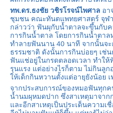
ทพ.ดร.ธงชัย วชิรโรจน์ไพศาล
อาจ
ชุมชน คณะทันตแพทยศาสตร์ จุฬา
กล่าวว่า ฟันผุกับน้ำตาลจะขึ้นกับ
การกินน้ำตาล โดยการกินน้ำตาลหนึ
ทำลายฟันนาน 40 นาที จากนั้นจะก
ธรรมชาติ ดังนั้นการกินบ่อยๆ เช่น
ฟันแช่อยู่ในกรดตลอดเวลา ทำให้ฟั
รุนแรง แต่อย่างไรก็ตาม ไม่กินลูก
ให้เด็กกินหวานตั้งแต่อายุยังน้อ
จากประสบการณ์ของหมอฟันทุกคนล้
น้ำนมผุหมดปาก ซึ่งสาเหตุมาจาก
และอีกสาเหตุเป็นประเด็นความเชื่อ