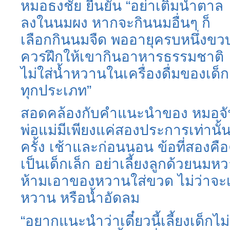
หมอธงชัย ยืนยัน “อย่าเติมน้ำตาล
ลงในนมผง หากจะกินนมอื่นๆ ก็
เลือกกินนมจืด พออายุครบหนึ่งขว
ควรฝึกให้เขากินอาหารธรรมชาติ
ไม่ใส่น้ำหวานในเครื่องดื่มของเด็ก
ทุกประเภท”
สอดคล้องกับคำแนะนำของ หมอจันทน
พ่อแม่มีเพียงแค่สองประการเท่านั้
ครั้ง เช้าและก่อนนอน ข้อที่สองค
เป็นเด็กเล็ก อย่าเลี้ยงลูกด้วยนม
ห้ามเอาของหวานใส่ขวด ไม่ว่าจะ
หวาน หรือน้ำอัดลม
“อยากแนะนำว่าเดี๋ยวนี้เลี้ยงเด็ก