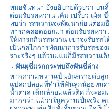
หมอจันทนา ยังอธิบายด้วยว่า บนลิ
ต่อมรับรสหวาน เค็ม เปรี้ยว เผ็ด 
พบว่า รสหวานจะพัฒนาก่อนต่อมอื่นๆ
ทารกคลอดออกมา ต่อมรับรสหวานไ
ให้ทารกกินรสหวาน เขาจะรับรสได้ทั
เป็นกลไกการพัฒนาการรับรสของมนุ
ราะจริงๆ แล้วนมแม่ก็มีรสหวานเล็
ฟันผุซี่แรกกระทบถึงฟันซี่ล่าง
หากความหวานเป็นอันตรายต่อลูกน้
แปลกปลอมที่ทำให้ฟันลูกน้อยหมดป
น้ำตาล เด็กเล็กอมแล้วติด ก็จะอมเ
มากกว่า แม้ว่าในความเป็นจริง คนท
ผลกระทบต่อฟันทั้งสิ้นตราบใดที่เ