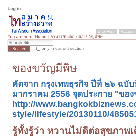
Personal
Skip
Log in
tools
to
content.
|
Skip
Site Map
Accessib
›
›
to
You are here:
Home
อาหารกับเด็ก
ของขวัญมีพิษ
Search Site
navigation
only in current section
Advanced Search…
ของขวัญมีพิษ
คัดจาก กรุงเทพธุรกิจ ปีที่ ๒๖ ฉบับท
มากราคม 2556 จุดประกาย "ของขวั
http://www.bangkokbiznews.co
style/lifestyle/20130110/48505
รู้ทั้งรู้ว่า หวานไม่ดีต่อสุขภาพเ