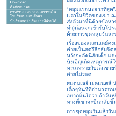
Download
ติดต่อสมาคม
“หลุมแรกนะยากที่สุด”
การอ่านวรรณกรรมเยาวชนใน
แรกในชีวิตของเขา ณ ค
โรงเรียนประถมศึกษา
ส่งตัวมาที่นี่ด้วยข้อหา
นักเรียนจดจำเรื่องราวที่อ่านได้
ทำ)ก่อนจะเข้ารับโป
ด้วยการขุดหลุมวันล่ะห
เรื่องของสแตนเลย์คงเป็
ค่ายเป็นสตรีลึกลับจิต
หวังจะดัดนิสัยเด็ก แล
บังเอิญเกิดเหตุการณ์ใ
ทะเลทรายกับเด็กชายซีโ
ค่ายไม่รอด
สแตนเลย์ เยลแนตส์ น
เด็กๆทันทีที่อ่านวรรณก
อยากมั่นใจว่า ถ้าวันห
ทางที่เขาจะปีนกลับขึ
การขุดหลุมวันแล้ววัน