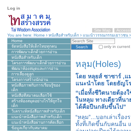
Personal
Skip
Log in
tools
to
content.
|
Skip
Site Map
Accessib
›
›
to
You are here:
Home
หนังสือสำหรับเด็ก
แนะนำวรรณกรรมเยาวชน
Search Site
navigation
Home
จัดหนังสือให้เด็กไทยทุกคน
only in current
การพัฒนาเด็กด้วยการอ่าน
Advanced Search…
หนังสือสำหรับเด็ก
หลุม(Holes)
โครงการพัฒนาเด็กด้วยการอ่าน
พัฒนาห้องสมุดและการอ่าน
การเลี้ยงดูลูก
โดย หลุยส์ ซาซาร์ ,แ
โครงการสร้างนักอ่าน
แนะนำโดย โดยธัญโร
หนังสือภาพกับการเรียนรู้ของ
เด็ก
“
เมื่อทั้งชีวิตนายต้องใ
หนังสือที่สมาคมเลือกใช้
ในหลุม
ทางเดียวที่น
สร้างห้องสมุดอย่างไรให้ถูกใจ
ได้คือปีนกลับขึ้นไป
”
เด็ก
วิเคราะห์หนังสือภาพสำหรับเด็ก
“หลุม”...บอกเล่าเรื่อ
แนะนำหนังสือภาพสำหรับเด็ก
แนะนำหนังสือผ่านการคัดเลือก
ทั้งที่เกิดขึ้นกับคนอื
ข้อมูลเกี่ยวกับสมาคม
อ่อนปวกเปียกไร้ความม