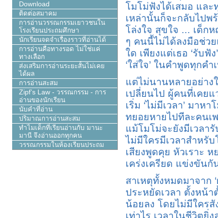
Download
โมโม่ฟังได้เสมอ และท
ติดต่อสมาคม
เหล่านั้นก็จะกลับไปพ
การอ่านวรรณกรรมเยาวชนใน
โล่งใจ สุขใจ ... เด็กห
โรงเรียนประถมศึกษา
ๆ คนนี้ไม่ได้ลงมือช่ว
นักเรียนจดจำเรื่องราวที่อ่านได้
การอ่านคือทางรอด ไม่ใช่แค่
ใด เพียงแต่เธอ ‘รับฟัง
ทางเลือก
‘ใส่ใจ’ ในคำพูดทุกคำเ
ส่งเสริมการอ่านระยะสั้นไม่เคย
ได้ผล
แต่ไม่นานหลายอย่างใ
การอ่านสะสม
เปลี่ยนไป ผู้คนที่เคยแ
Zipf’s Law - วรรณกรรม - การ
อ่านของนักเรียน
เริ่ม ‘ไม่มีเวลา’ มาหาโ
นับคำที่อ่าน
ทยอยหายไปทีละคนเพรา
ปริมาณการอ่านสะสม
แม้โมโม่จะยังมีเวลาร
ทำไมเด็กที่เรียนอ่านกับ มานะ
มานี จึงอ่านออกทุกคน
ไม่มีใครมีเวลาสำหรับโ
วรรณกรรมในห้องเรียนประถม
เสียงพูดคุย หัวเราะ 
เคร่งเครียด แข่งขันก
สาเหตุทั้งหมดมาจาก ‘ผ
ประหยัดเวลา ตั้งหน้าต
น้อยลง โดยไม่มีใครสัง
เท่าไร เวลาในชีวิตยิ่