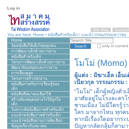
Personal
Skip
Log in
tools
to
content.
|
Skip
Site Map
Accessib
›
›
to
You are here:
Home
หนังสือสำหรับเด็ก
แนะนำวรรณกรรมเยาวชน
Search Site
navigation
Home
จัดหนังสือให้เด็กไทยทุกคน
only in current
การพัฒนาเด็กด้วยการอ่าน
Advanced Search…
หนังสือสำหรับเด็ก
โมโม่ (Momo)
โครงการพัฒนาเด็กด้วยการอ่าน
พัฒนาห้องสมุดและการอ่าน
การเลี้ยงดูลูก
ผู้แต่ง : มิฆาเอ็ล เอ็
โครงการสร้างนักอ่าน
เนียวกุล วรรณกรรม :
หนังสือภาพกับการเรียนรู้ของ
เด็ก
“โมโม่” เด็กผู้หญิงตัวเ
หนังสือที่สมาคมเลือกใช้
อาศัยอยู่ในโรงละค
สร้างห้องสมุดอย่างไรให้ถูกใจ
ชานเมือง ไม่มีใครรู้ว่
เด็ก
วิเคราะห์หนังสือภาพสำหรับเด็ก
ใคร มาจากไหน ทุกคนรู
แนะนำหนังสือภาพสำหรับเด็ก
หากมีเรื่องใดอยากระบ
แนะนำหนังสือผ่านการคัดเลือก
ปัญหากลัดกลุ้มก็สามาร
ข้อมูลเกี่ยวกับสมาคม