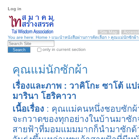
Personal
Skip
Log in
tools
to
content.
|
Skip
Site Map
Accessib
›
›
to
You are here:
Home
แนะนำหนังสือผ่านการคัดเลือก
คุณแม่นักซักผ้า
Search Site
navigation
only in current section
Advanced Search…
คุณแม่นักซักผ้า
เรื่องและภาพ : วาคิโกะ ซาโต้ แป
มารินา โฮริคาวา
เนื้อเรื่อง
: คุณแม่คนหนึ่งชอบซักผ
จะกวาดของทุกอย่างในบ้านมาซักจ
สายฟ้าที่มอมแมมมากก็นำมาซักด้