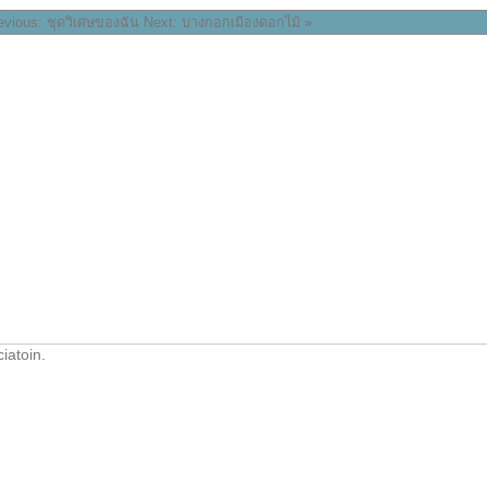
evious: ชุดวิเศษของฉัน
Next: บางกอกเมืองดอกไม้ »
iatoin
.