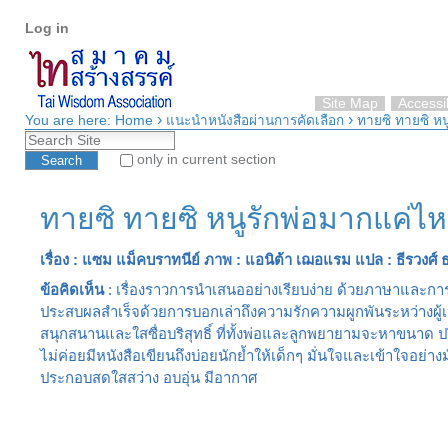
Personal
Skip
Log in
tools
to
content.
|
Skip
Site Map
Accessib
›
›
to
You are here:
Home
แนะนำหนังสือผ่านการคัดเลือก
ทายซิ ทายซิ หน
Search Site
navigation
only in current section
Advanced Search…
ทายซิ ทายซิ หนูรักพ่อมากแค่ไ
เรื่อง : แซม แม็คบราทนีย์ ภาพ : แอนิต้า เฌอแรม แปล : ธีรวงศ์ ธ
ข้อคิดเห็น
: เรื่องราวการนำเสนออย่างเรียบง่าย ด้วยภาษาและการเดิน
ประสบผลสำเร็จด้วยการบอกเล่าถึงความรักความผูกพันระหว่างผู้เป็น
สนุกสนานและใสซื่อบริสุทธิ์ ที่ทั้งพ่อและลูกพยายามจะหาขนาด ป
ไม่ค่อยมีหนังสือเขียนถึงบ่อยนักย้ำให้เด็กๆ มั่นใจและเข้าใจอย่างม
ประกอบสดใสสว่าง อบอุ่น มีอากาศ