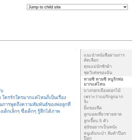
Navigation
แนะนำหนังสือผ่านการ
คัดเลือก
คุณแม่นักซักผ้า
ชุดวิเศษของฉัน
ทายซิ ทายซิ หนูรักพ่อ
มากแค่ไหน
ับ
บางกอกเมืองดอกไม้
เพราะว่าแม่รักลูกมาก
า ใครรักใครมากแค่ไหนก็เป็นเรื่อง
จ้ะ
การพูดถึงความสัมพันธ์ของพ่อลูกที่
ยิ้มของจืด
ด็กเล็กๆ ซึ่งเด็กๆ รู้สึกได้ภาพ
ลูกบอลเที่ยวชายหาด
ลูกเจี๊ยบ 5 ตัว
สุนัขอยากเป็นหนัง
หนูเต้นระบำ ส้มตำป๊อก
ป๊อก