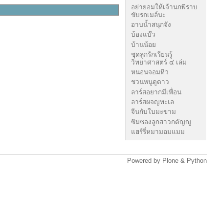
อย่ายอมให้เจ้านกพิราบ
ขับรถเมล์นะ
อาบน้ำสนุกจัง
บ้องแบ๊ว
บ้านน้อย
ชุดลูกรักเรียนรู้
วิทยาศาสตร์ ๔ เล่ม
หนอนจอมหิว
ชวนหนูดูดาว
ลาร์สอยากมีเพื่อน
ลาร์สผจญทะเล
จีนกับใบมะขาม
ซิมซองลูกสาวกตัญญู
แฮร์รี่หมามอมแมม
Powered by Plone & Python