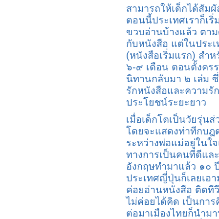
สามารถให้เด็กได้สัมผัส
ตอนนี้ประเทศเราก็เริ่
ขวบอ่านบ้างแล้ว ตามศ
กับหนังสือ แต่ในประ
(หนังสือเริ่มแรก) สำหร
๖-๙ เดือน ตอนตั้งครร
นิทานกลับมา ๒ เล่ม ซึ่
รักหนังสือและความรักระ
ประโยชน์ระยะยาว
เมื่อเด็กโตเป็นวัยรุ่
โดยจะแสดงท่าทีกบฎต่อ
ระหว่างพ่อแม่อยู่ในใจ
ทางการเป็นคนที่ดีแล
อังกฤษทำมาแล้ว ๑๐ 
ประเทศญี่ปุ่นก็เลยเอาม
ค่อยอ่านหนังสือ ติดทีว
ไม่ค่อยได้คิด เป็นการค
ต่อมาเมืองไทยก็นำมาทำ