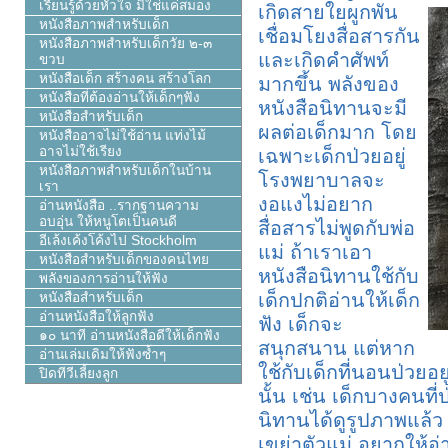
เรียนรู้ด้วยหัวใจ มิใช่แค่สมอง
เกิดสายใยผูกพัน
หนังสือภาพสำหรับเด็ก
เชื่อมโยงสื่อสารกัน
หนังสือภาพสำหรับเด็กวัย ๒-๓
และเกิดคำศัพท์
ขวบ
หนังสือเด็ก สร้างคน สร้างโลก
มากขึ้น พลังของ
หนังสือที่ต้องอ่านให้เด็กๆฟัง
หนังสือนิทานจะมี
หนังสือสำหรับเด็ก
ผลต่อเด็กมาก โดย
หนังสืออาจไม่ใช้อ่าน แท่งไม้
อาจไม่ใช้เรียง
เฉพาะเด็กป่วยอยู่
หนังสือภาพสำหรับเด็กในบ้าน
โรงพยาบาลจะ
เรา
งอแงไม่อยาก
อ่านหนังสือ ..รากฐานความ
อบอุ่น ให้หนูโตเป็นคนดี
สื่อสารไม่พูดกับพ่อ
อีเล้งเค้งโค้งไป Stockholm
แม่ ถ้าเราเอา
หนังสือสำหรับเด็กของคนไทย
หนังสือนิทานใช้กับ
พลังของการอ่านให้ฟัง
เด็กปกติอ่านให้เด็ก
หนังสือสำหรับเด็ก
อ่านหนังสือให้ลูกฟัง
ฟัง เด็กจะ
๑๐ นาที อ่านหนังสือดีให้เด็กฟัง
สนุกสนาน แต่หาก
อ่านเล่มเดิมให้ฟังซ้ำๆ
ใช้กับเด็กที่นอนป่วย
ปิดทีวีเลี้ยงลูก
นั้น เช่น เด็กบางคนที
นิทานได้ดูรูปภาพแล้ว จ
เขย่าตัวแม่ อยากให้อ