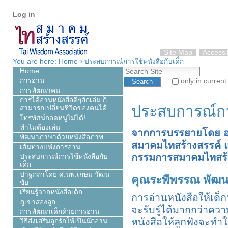
Personal
Skip
Log in
tools
to
content.
|
Skip
Site Map
Accessib
›
to
You are here:
Home
ประสบการณ์การใช้หนังสือกับเด็ก
Search Site
navigation
Home
การอ่าน
only in current
การพัฒนาคน
Advanced Search…
การได้อ่านหนังสือดีๆสักเล่ม ก็
ประสบการณ์การ
สามารถเปลี่ยนชีวิตของคนได้
โทรทัศน์กอดหนูไม่ได้!
ทำไมต้องเล่น
จากการบรรยายโดย อาจ
พัฒนาภาษาด้วยหนังสือภาพ
สมาคมไทสร้างสรรค์ 
เส้นทางแห่งการอ่าน
กรรมการสมาคมไทสร้
ประสบการณ์การใช้หนังสือกับ
เด็ก
ปาฐกถาโดย ศ.นพ.เกษม วัฒน
คุณระพีพรรณ พัฒ
ชัย
เรียนรู้จากหนังสือเด็ก
การอ่านหนังสือให้เด็ก
ภูเขาสองลูก
จะรับรู้ได้มากกว่าควา
การพัฒนาเด็กด้วยการอ่าน
หนังสือให้ลูกฟังจะทำใ
วิธีส่งเสริมลูกรักให้เป็นนักอ่าน