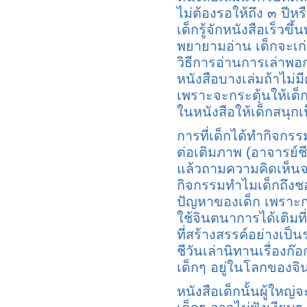
ไม่ต้องรอให้ถึง ๓ ปีหรื
เด็กรู้จักหนังสือเร็วขึ
พยายามอ่าน เด็กจะเก่
วิธีการอ่านการเล่าพอ
หนังสือบางเล่มถ้าไม่ม
เพราะจะกระตุ้นให้เด็กคิด
ในหนังสือให้เด็กสนุก
การที่เด็กได้ทำกิจก
ต่อเติมภาพ (อาจารย์ชี
แล้วถามความคิดเห็นจา
กิจกรรมทำไมเด็กถึง
ปัญหาของเด็ก เพราะการ
ใช้จินตนาการได้เติมท
ที่สร้างสรรค์อย่างเป็น
ชีวันเล่านิทานเรื่องก๊
เด็กๆ อยู่ในโลกของจิ
หนังสือเด็กนั้นผู้ใหญ่จ