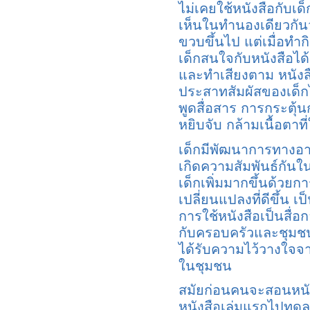
ไม่เคยใช้หนังสือกับเด
เห็นในทำนองเดียวกันว่
ขวบขึ้นไป แต่เมื่อทำก
เด็กสนใจกับหนังสือได้น
และทำเสียงตาม หนัง
ประสาทสัมผัสของเด็กไ
พูดสื่อสาร การกระตุ้นกล
หยิบจับ กล้ามเนื้อตาท
เด็กมีพัฒนาการทางอาร
เกิดความสัมพันธ์กันใ
เด็กเพิ่มมากขึ้นด้วยก
เปลี่ยนแปลงที่ดีขึ้น 
การใช้หนังสือเป็นสื่อ
กับครอบครัวและชุมชน ไ
ได้รับความไว้วางใจจา
ในชุมชน
สมัยก่อนคนจะสอนหนังส
หนังสือเล่มแรกไปทดลอ