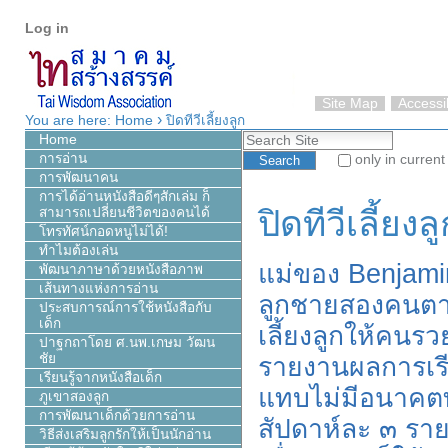
Personal
Skip
Log in
tools
to
content.
|
Skip
Site Map
Accessib
›
to
You are here:
Home
ปิดทีวีเลี้ยงลูก
Search Site
navigation
Home
การอ่าน
only in current
การพัฒนาคน
Advanced Search…
การได้อ่านหนังสือดีๆสักเล่ม ก็
ปิดทีวีเลี้ยงลู
สามารถเปลี่ยนชีวิตของคนได้
โทรทัศน์กอดหนูไม่ได้!
ทำไมต้องเล่น
แม่ของ Benjamin
พัฒนาภาษาด้วยหนังสือภาพ
เส้นทางแห่งการอ่าน
ลูกชายสองคนตา
ประสบการณ์การใช้หนังสือกับ
เด็ก
เลี้ยงลูกให้คนรวย
ปาฐกถาโดย ศ.นพ.เกษม วัฒน
ชัย
รายงานผลการเรี
เรียนรู้จากหนังสือเด็ก
แทบไม่มีอนาคตทา
ภูเขาสองลูก
การพัฒนาเด็กด้วยการอ่าน
สัปดาห์ละ ๓ ราย
วิธีส่งเสริมลูกรักให้เป็นนักอ่าน