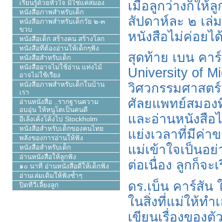
เมื่อลูกว่างก็ให
เรียนรู้ด้วยหัวใจ มิใช่แค่สมอง
หนังสือภาพสำหรับเด็ก
สัปดาห์ละ ๒ เล่ม
หนังสือภาพสำหรับเด็กวัย ๒-๓
ขวบ
หนังสือไม่ค่อยได
หนังสือเด็ก สร้างคน สร้างโลก
หนังสือที่ต้องอ่านให้เด็กๆฟัง
สุดท้าย
เบน คาร์
หนังสือสำหรับเด็ก
หนังสืออาจไม่ใช้อ่าน แท่งไม้
University of M
อาจไม่ใช้เรียง
หนังสือภาพสำหรับเด็กในบ้าน
วิศวกรรมศาสตร์ ป
เรา
ศัลยแพทย์สมองที่
อ่านหนังสือ ..รากฐานความ
อบอุ่น ให้หนูโตเป็นคนดี
และอ่านหนังสือไม
อีเล้งเค้งโค้งไป Stockholm
หนังสือสำหรับเด็กของคนไทย
แย่งเวลาที่มีค่
พลังของการอ่านให้ฟัง
แม่เข้าใจเป็นอย่
หนังสือสำหรับเด็ก
อ่านหนังสือให้ลูกฟัง
ต่อเนื่อง ลูกก็จะ
๑๐ นาที อ่านหนังสือดีให้เด็กฟัง
อ่านเล่มเดิมให้ฟังซ้ำๆ
ดร.เบ็น คาร์สัน 
ปิดทีวีเลี้ยงลูก
ในสิ่งที่แม่ให้ท
เขียนเรื่องของตั