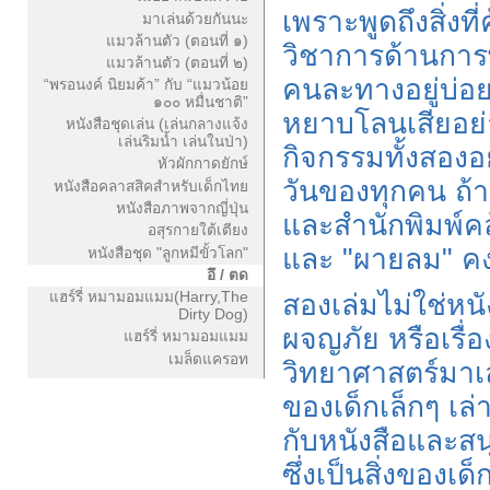
เพราะพูดถึงสิ่งท
มาเล่นด้วยกันนะ
แมวล้านตัว (ตอนที่ ๑)
วิชาการด้านการ
แมวล้านตัว (ตอนที่ ๒)
คนละทางอยู่บ่อยๆ
“พรอนงค์ นิยมค้า” กับ “แมวน้อย
๑๐๐ หมื่นชาติ”
หยาบโลนเสียอย่างน
หนังสือชุดเล่น (เล่นกลางแจ้ง
เล่นริมน้ำ เล่นในป่า)
กิจกรรมทั้งสองอย
หัวผักกาดยักษ์
วันของทุกคน ถ้า
หนังสือคลาสสิคสำหรับเด็กไทย
หนังสือภาพจากญี่ปุ่น
และสำนักพิมพ์คล
อสุรกายใต้เตียง
และ "ผายลม" คงจ
หนังสือชุด "ลูกหมีขั้วโลก"
อึ / ตด
สองเล่มไม่ใช่หนั
แฮร์รี่ หมามอมแมม(Harry,The
Dirty Dog)
ผจญภัย หรือเรื่
แฮร์รี่ หมามอมแมม
เมล็ดแครอท
วิทยาศาสตร์มาเล่
ของเด็กเล็กๆ เล่า
กับหนังสือและส
ซึ่งเป็นสิ่งของเด