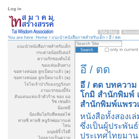
Personal
Skip
Log in
tools
to
content.
|
Skip
Site Map
Accessib
›
›
to
You are here:
Home
แนะนำหนังสือภาพสำหรับเด็ก
อึ / ตด
Navigation
Search Site
navigation
แนะนำหนังสือภาพสำหรับเด็ก
only in current
กระต่ายน้อยปีเตอร์
Advanced Search…
ความรักของต้นไม้
ของเล่นเดินทาง
อึ / ตด
ขอทางหน่อย ลูกเป็ดมาแล้ว (๑)
ขอทางหน่อย ลูกเป็ดมาแล้ว (๒)
อึ / ตด บทความ :
โจโจเจ้าป่ากับมงกุฎรังนก
งานแรกของมี้จัง
โกมิ สำนักพิมพ์ 
ดินแดนแห่งเจ้าตัวร้าย ของ มอ
ริซ เซนดัก
สำนักพิมพ์แพรวเ
น้องหมี
หนังสือทั้งสองเล่
น้องส้มโอกับพี่หลอดไฟ
ทายซิ ทายซิ หนูรักพ่อมากแค่
ซึ่งเป็นผู้ประพัน
ไหน
มนุษย์จิ๋วใจดี
ประเทศไทยมานานกว
ไม่อยากเป็นควาย