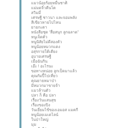
แมวน้อยร้อยหมื่นชาติ
แม่มดจิ๋วตีนโต
สวิมมี่
เศรษฐี ชาวนา และจอมพลัง
สีเขียวหายไปไหน
ยายกะตา
หนังสือชุด “สื่อสนุก ลูกฉลาด”
หนูเจ็ดตัว
หนูนิสัยไม่ดีสองตัว
หนูน้อยหมวกแดง
อสุรกายใต้เตียง
อุบายเศรษฐี
เมื่อฉันกิน
เอ๊ะ ! อะไรนะ
ขอทางหน่อย ลูกเป็ดมาแล้ว
คุณกัมปี้ไปเที่ยว
คุณยายหมาป่า
มีหมวกมาขายจ้า
แมวล้านตัว
ปลา ก็ คือ ปลา
เรื่องวันแสนสุข
เรื่องของปิง
วันเยี่ยมไข้ของเอมอส แมคกี
หนูน้อยเมเดไลน์
ในป่าใหญ่
มุม