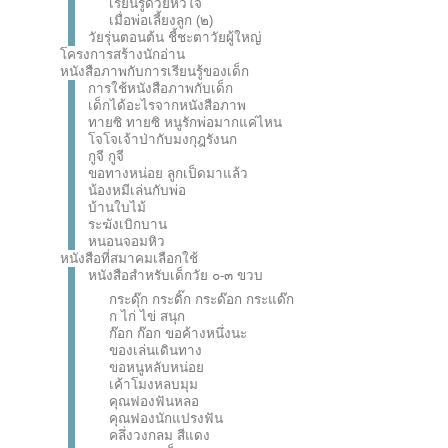
เรียนรู้ด้วยหัวใจ
เมื่อพ่อเลี้ยงลูก (๒)
วัยรุ่นตอนต้น ชี้ชะตาวัยผู้ใหญ่
โครงการสร้างนักอ่าน
หนังสือภาพกับการเรียนรู้ของเด็ก
การใช้หนังสือภาพกับเด็ก
เด็กได้อะไรจากหนังสือภาพ
ทายซิ ทายซิ หนูรักพ่อมากแค่ไหน
โจโจเจ้าป่ากับมงกุฎรังนก
กูจี กูจี
ขอทางหน่อย ลูกเป็ดมาแล้ว
น้องหมีเล่นกับพ่อ
บ้านใบไม้
ระฆังเบิกบาน
หนอนจอมหิว
หนังสือที่สมาคมเลือกใช้
หนังสือสำหรับเด็กวัย ๐-๓ ขวบ
กระดุ๊ก กระดิ๊ก กระด๊อก กระแด๊ก
ก ไก่ ไข่ สนุก
ก๊อก ก๊อก ขอค้างหนึ่งนะ
ของเล่นเดินทาง
ขอหนูหลับหน่อย
เค้าโมงหลบมุม
คุณฟองฟันหลอ
คุณฟองนักแปรงฟัน
คลึ่งวงกลม สีแดง