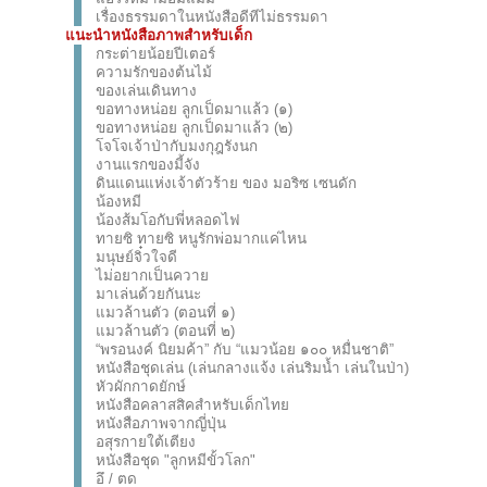
เรื่องธรรมดาในหนังสือดีทีไม่ธรรมดา
แนะนำหนังสือภาพสำหรับเด็ก
กระต่ายน้อยปีเตอร์
ความรักของต้นไม้
ของเล่นเดินทาง
ขอทางหน่อย ลูกเป็ดมาแล้ว (๑)
ขอทางหน่อย ลูกเป็ดมาแล้ว (๒)
โจโจเจ้าป่ากับมงกุฎรังนก
งานแรกของมี้จัง
ดินแดนแห่งเจ้าตัวร้าย ของ มอริซ เซนดัก
น้องหมี
น้องส้มโอกับพี่หลอดไฟ
ทายซิ ทายซิ หนูรักพ่อมากแค่ไหน
มนุษย์จิ๋วใจดี
ไม่อยากเป็นควาย
มาเล่นด้วยกันนะ
แมวล้านตัว (ตอนที่ ๑)
แมวล้านตัว (ตอนที่ ๒)
“พรอนงค์ นิยมค้า” กับ “แมวน้อย ๑๐๐ หมื่นชาติ”
หนังสือชุดเล่น (เล่นกลางแจ้ง เล่นริมน้ำ เล่นในป่า)
หัวผักกาดยักษ์
หนังสือคลาสสิคสำหรับเด็กไทย
หนังสือภาพจากญี่ปุ่น
อสุรกายใต้เตียง
หนังสือชุด "ลูกหมีขั้วโลก"
อึ / ตด