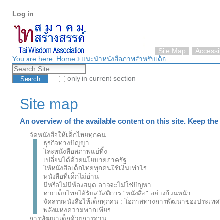
Personal
Skip
Log in
tools
to
content.
|
Skip
Site Map
Accessib
›
to
You are here:
Home
แนะนำหนังสือภาพสำหรับเด็ก
Search Site
navigation
only in current section
Advanced Search…
Site map
An overview of the available content on this site. Keep the 
จัดหนังสือให้เด็กไทยทุกคน
ธุรกิจทางปัญญา
โละหนังสือสภาพแย่ทิ้ง
เปลี่ยนได้ด้วยนโยบายภาครัฐ
ให้หนังสือเด็กไทยทุกคนใช้เงินเท่าไร
หนังสือที่เด็กไม่อ่าน
มีหรือไม่มีห้องสมุด อาจจะไม่ใช่ปัญหา
หากเด็กไทยได้รับสวัสดิการ "หนังสือ" อย่างถ้วนหน้า
จัดสรรหนังสือให้เด็กทุกคน : โอกาสทางการพัฒนาของประเทศ
พลังแห่งความพากเพียร
การพัฒนาเด็กด้วยการอ่าน