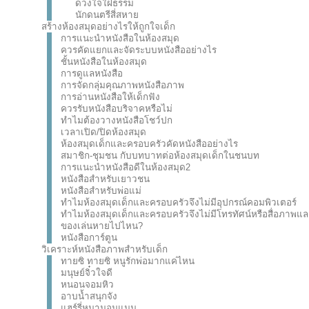
ดวงใจใฝ่ธรรม
นักดนตรีสี่สหาย
สร้างห้องสมุดอย่างไรให้ถูกใจเด็ก
การแนะนำหนังสือในห้องสมุด
ควรคัดแยกและจัดระบบหนังสืออย่างไร
ชั้นหนังสือในห้องสมุด
การดูแลหนังสือ
การจัดกลุ่มคุณภาพหนังสือภาพ
การอ่านหนังสือให้เด็กฟัง
ควรรับหนังสือบริจาคหรือไม่
ทำไมต้องวางหนังสือโชว์ปก
เวลาเปิด/ปิดห้องสมุด
ห้องสมุดเด็กและครอบครัวคัดหนังสืออย่างไร
สมาชิก-ชุมชน กับบทบาทต่อห้องสมุดเด็กในชนบท
การแนะนำหนังสือดีในห้องสมุด2
หนังสือสำหรับเยาวชน
หนังสือสำหรับพ่อแม่
ทำไมห้องสมุดเด็กและครอบครัวจึงไม่มีอุปกรณ์คอมพิวเตอร์
ทำไมห้องสมุดเด็กและครอบครัวจึงไม่มีโทรทัศน์หรือสื่อภาพแล
ของเล่นหายไปไหน?
หนังสือการ์ตูน
วิเคราะห์หนังสือภาพสำหรับเด็ก
ทายซิ ทายซิ หนูรักพ่อมากแค่ไหน
มนุษย์จิ๋วใจดี
หนอนจอมหิว
อาบน้ำสนุกจัง
แฮร์รี่หมามอมแมม