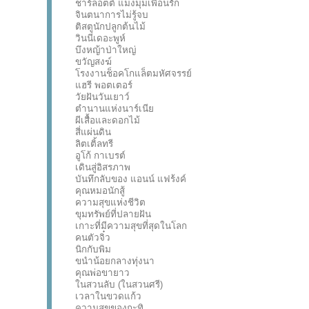
ชาร์ล็อตต์ แมงมุมเพื่อนรัก
จินตนาการไม่รู้จบ
ติสตูนักปลูกต้นไม้
วินนี่เดอะพูห์
บึงหญ้าป่าใหญ่
ขวัญสงฆ์
โรงงานช็อคโกแล็ตมหัศจรรย์
แฮรี พอตเตอร์
วัยฝันวันเยาว์
ตำนานแห่งนาร์เนีย
ผีเสื้อและดอกไม้
สี่แผ่นดิน
ลิตเติ้ลทรี
อูโก้ กาเบรต์
เดินสู่อิสรภาพ
บันทึกลับของ แอนน์ แฟร้งค์
คุณหมอนักสู้
ความสุขแห่งชีวิต
ขุมทรัพย์ที่ปลายฝัน
เกาะที่มีความสุขที่สุดในโลก
คนตัวจิ๋ว
นิกกับพิม
ขนำน้อยกลางทุ่งนา
คุณพ่อขายาว
ในสวนลับ (ในสวนศรี)
เวลาในขวดแก้ว
ความสุขของกะทิ