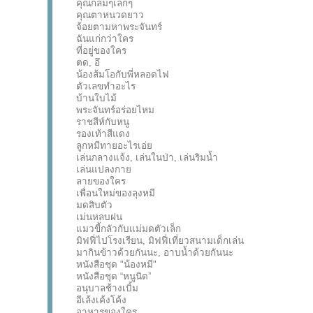
คุณกลมๆเล็กๆ
คุณตาหนวดยาว
จ้อยตามหาพระจันทร์
ฉันแก่กว่าใคร
ที่อยู่ของใคร
ตด, อึ
น้องส้มโอกับพี่หลอดไฟ
ตัวเลขทำอะไร
บ้านใบไม้
พระจันทร์อร่อยไหม
ราชสีห์กับหนู
รองเท้าสีแดง
ลูกหมีทายอะไรเอ่ย
เล่นกลางแจ้ง, เล่นในป่า, เล่นริมน้ำ
เล่นแปลงกาย
ลายของใคร
เพื่อนใหม่ของลุงหมี
มดสิบตัว
เม่นหลบฝน
แมวขี้กลัวกับแม่มดตัวเล็ก
มิฟฟี่ไปโรงเรียน, มิฟฟี่เที่ยวสนามเด็กเล่น
มากินข้าวด้วยกันนะ, อาบน้ำด้วยกันนะ
หนังสือชุด "น้องหมี"
หนังสือชุด “หนูนิด”
อนุบาลช้างเบิ้ม
อีเล้งเค้งโค้ง
อาหารของใคร