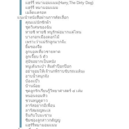
แฮร์รี่ หมามอมแมม(Harry,The Dirty Dog)
แฮร์รี่ หมามอมแมม
เมล็ดแครอท
แนะนำหนังสือผ่านการคัดเลือก
คุณแม่นักซักผ้า
ชุดวิเศษของฉัน
ทายซิ ทายซิ หนูรักพ่อมากแค่ไหน
บางกอกเมืองดอกไม้
เพราะว่าแม่รักลูกมากจ้ะ
ยิ้มของจืด
ลูกบอลเที่ยวชายหาด
ลูกเจี๊ยบ 5 ตัว
สุนัขอยากเป็นหนัง
หนูเต้นระบำ ส้มตำป๊อกป๊อก
อย่ายอมให้เจ้านกพิราบขับรถเมล์นะ
อาบน้ำสนุกจัง
บ้องแบ๊ว
บ้านน้อย
ชุดลูกรักเรียนรู้วิทยาศาสตร์ ๔ เล่ม
หนอนจอมหิว
ชวนหนูดูดาว
ลาร์สอยากมีเพื่อน
ลาร์สผจญทะเล
จีนกับใบมะขาม
ซิมซองลูกสาวกตัญญู
แฮร์รี่หมามอมแมม