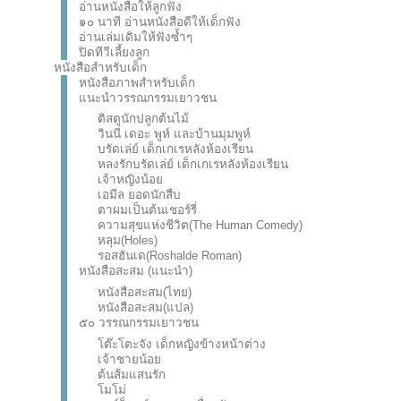
อ่านหนังสือให้ลูกฟัง
๑๐ นาที อ่านหนังสือดีให้เด็กฟัง
อ่านเล่มเดิมให้ฟังซ้ำๆ
ปิดทีวีเลี้ยงลูก
หนังสือสำหรับเด็ก
หนังสือภาพสำหรับเด็ก
แนะนำวรรณกรรมเยาวชน
ติสตูนักปลูกต้นไม้
วินนี เดอะ พูห์ และบ้านมุมพูห์
บรัดเล่ย์ เด็กเกเรหลังห้องเรียน
หลงรักบรัดเล่ย์ เด็กเกเรหลังห้องเรียน
เจ้าหญิงน้อย
เอมีล ยอดนักสืบ
ตาผมเป็นต้นเชอร์รี่
ความสุขแห่งชีวิต(The Human Comedy)
หลุม(Holes)
รอสฮันเด(Roshalde Roman)
หนังสือสะสม (แนะนำ)
หนังสือสะสม(ไทย)
หนังสือสะสม(แปล)
๕๐ วรรณกรรมเยาวชน
โต๊ะโตะจัง เด็กหญิงข้างหน้าต่าง
เจ้าชายน้อย
ต้นส้มแสนรัก
โมโม่