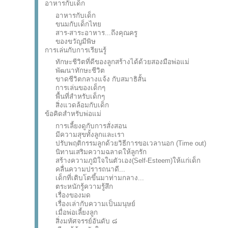
อาหารกับเด็ก
อาหารกับเด็ก
ขนมกับเด็กไทย
สาร-สาระอาหาร...ถึงคุณครู
ของขวัญมีพิษ
การเล่นกับการเรียนรู้
ทักษะชีวิตที่ดีของลูกสร้างได้ด้วยสองมือพ่อแม่
พัฒนาทักษะชีวิต
ขาดชีวิตกลางแจ้ง กับสมาธิสั้น
การเล่นของเด็กๆ
พื้นที่สำหรับเด็กๆ
สิ่งแวดล้อมกับเด็ก
ข้อคิดสำหรับพ่อแม่
การเลี้ยงดูกับการสั่งสอน
มีความสุขทั้งลูกและเรา
ปรับพฤติกรรมลูกด้วยวิธีการขอเวลานอก (Time out)
นิทานเสริมความฉลาดให้ลูกรัก
สร้างความภูมิใจในตัวเอง(Self-Esteem)ให้แก่เด็ก
คลื่นความปรารถนาดี...
เด็กที่เติบโตขึ้นมาท่ามกลาง...
ตระหนักรู้ความรู้สึก
เรื่องของมด
เรื่องเล่ากับความเป็นมนุษย์
เมื่อพ่อเลี้ยงลูก
สิ่งมหัศจรรย์อันดับ ๘