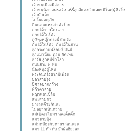
เจ้าหนูเมืองพิสดาร
เจ้าหนูน้อย สตรอว์เบอร์รี่สุกสีแดงก่ำและหมีใหญ่ผู้หิวโซ
เจ้าตัวเล็ก
ไดโนผจญภัย
ดินแดนแห่งเจ้าตัวร้าย
ดอกไม้จากใครเอ่ย
ดอกไม้ใกล้ตัว
ดูซิทุ่งหญ้าตรงนี้สวยจัง
ต้นไม้ใกล้ตัว, ต้นไม้ในสวน
ลูกกระต่ายฟล็อปซี่ บันนี่
ลูกแมวน้อย ทอม คิดเทน
ลาร์ส ลูกหมีขั้วโลก
ถนนสาย ฟ ฟัน
น้องหนูอยู่ไหน
พระจันทร์อยากมีเพื่อน
ปลาสายรุ้ง
ปีศาจปากกว้าง
พิก้าตาลาย
พญาแถนขี้ลืม
แพะสามตัว
มาเล่นด้วยกันนะ
ไม่อยากเป็นควาย
แม่เป็ดเจไมมา พัดเดิ้ลดั๊ก
แมวยายปุ๋ง
แม่มดน้อยกับคาถาก่อนนอน
แมว 11 ตัว กับ ยักษ์อุฮิอะฮะ