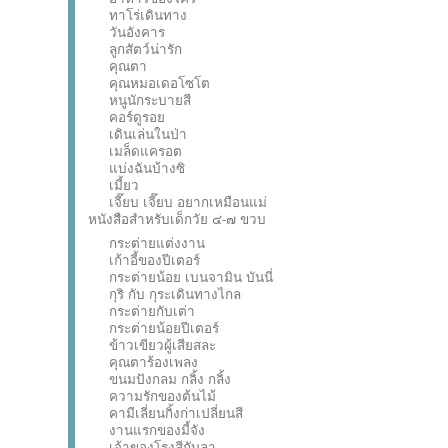
ทาโร่เดินทาง
วันอังคาร
ลูกสัตว์น่ารัก
คุณตา
คุณหมอเดอโซโต
หนูนักระบายสี
คอร์ดูรอย
เดินเล่นในป่า
เมล็ดแครอต
แบ่งฉันบ้างซิ
เมี้ยว
เจี๊ยบ เจี๊ยบ อยากเหมือนแม่
หนังสือสำหรับเด็กวัย ๔-๗ ขวบ
กระต่ายแต่งงาน
เก้าอี้ของปีเตอร์
กระต่ายน้อย เบนจามิน บันนี่
กุริ กับ กุระเดินทางไกล
กระต่ายกับเต่า
กระต่ายน้อยปีเตอร์
ข้าวเขียวผู้เสียสละ
คุณตาร้องเพลง
ขนมปังกลม กลิ้ง กลิ้ง
ความรักของต้นไม้
คามีเลี่ยนกิ้งก่าเปลี่ยนสี
งานแรกของมี้จัง
เจ้าของโรงสีกับลา