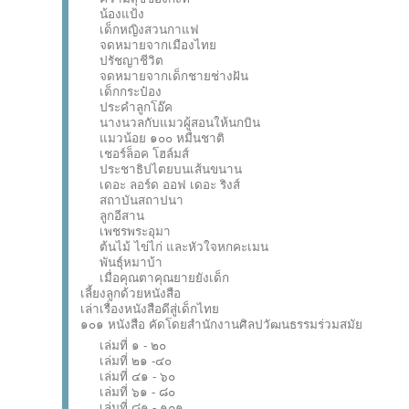
น้องแป้ง
เด็กหญิงสวนกาแฟ
จดหมายจากเมืองไทย
ปรัชญาชีวิต
จดหมายจากเด็กชายช่างฝัน
เด็กกระป๋อง
ประคำลูกโอ๊ค
นางนวลกับแมวผู้สอนให้นกบิน
แมวน้อย ๑๐๐ หมื่นชาติ
เชอร์ล็อค โฮล์มส์
ประชาธิปไตยบนเส้นขนาน
เดอะ ลอร์ด ออฟ เดอะ ริงส์
สถาบันสถาปนา
ลูกอีสาน
เพชรพระอุมา
ต้นไม้ ไข่ไก่ และหัวใจหกคะเมน
พันธุ์หมาบ้า
เมื่อคุณตาคุณยายยังเด็ก
เลี้ยงลูกด้วยหนังสือ
เล่าเรื่องหนังสือดีสู่เด็กไทย
๑๐๑ หนังสือ คัดโดยสำนักงานศิลปวัฒนธรรมร่วมสมัย
เล่มที่ ๑ - ๒๐
เล่มที่ ๒๑ -๔๐
เล่มที่ ๔๑ - ๖๐
เล่มที่ ๖๑ - ๘๐
เล่มที่ ๘๑ - ๑๐๑