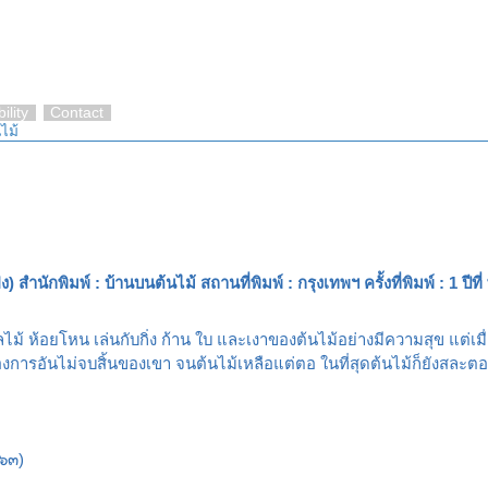
ility
Contact
ไม้
 สํานักพิมพ์ : บ้านบนต้นไม้ สถานที่พิมพ์ : กรุงเทพฯ ครั้งที่พิมพ์ : 1 ปีท
ผลไม้ ห้อยโหน เล่นกับกิ่ง ก้าน ใบ และเงาของต้นไม้อย่างมีความสุข แต่เมื
องการอันไม่จบสิ้นของเขา จนต้นไม้เหลือแต่ตอ ในที่สุดต้นไม้ก็ยังสละตอ
๕๖๓)