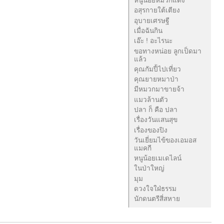
หนูน้อยหมวกแดง
อสุรกายใต้เตียง
อุบายเศรษฐี
เมื่อฉันกิน
เอ๊ะ ! อะไรนะ
ขอทางหน่อย ลูกเป็ดมา
แล้ว
คุณกัมปี้ไปเที่ยว
คุณยายหมาป่า
มีหมวกมาขายจ้า
แมวล้านตัว
ปลา ก็ คือ ปลา
เรื่องวันแสนสุข
เรื่องของปิง
วันเยี่ยมไข้ของเอมอส
แมคกี
หนูน้อยเมเดไลน์
ในป่าใหญ่
มุม
ดวงใจใฝ่ธรรม
นักดนตรีสี่สหาย