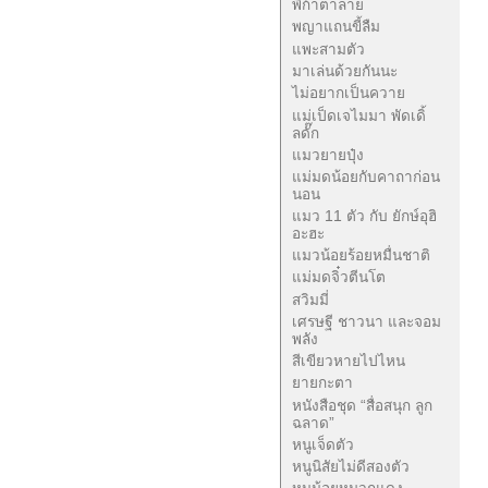
พิก้าตาลาย
พญาแถนขี้ลืม
แพะสามตัว
มาเล่นด้วยกันนะ
ไม่อยากเป็นควาย
แม่เป็ดเจไมมา พัดเดิ้
ลดั๊ก
แมวยายปุ๋ง
แม่มดน้อยกับคาถาก่อน
นอน
แมว 11 ตัว กับ ยักษ์อุฮิ
อะฮะ
แมวน้อยร้อยหมื่นชาติ
แม่มดจิ๋วตีนโต
สวิมมี่
เศรษฐี ชาวนา และจอม
พลัง
สีเขียวหายไปไหน
ยายกะตา
หนังสือชุด “สื่อสนุก ลูก
ฉลาด”
หนูเจ็ดตัว
หนูนิสัยไม่ดีสองตัว