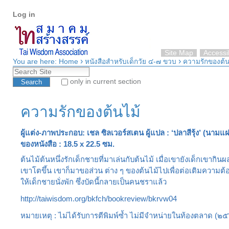
Personal
Skip
Log in
tools
to
content.
|
Skip
Site Map
Accessib
›
›
to
You are here:
Home
หนังสือสำหรับเด็กวัย ๔-๗ ขวบ
ความรักของต้น
Search Site
navigation
only in current section
Advanced Search…
ความรักของต้นไม้
ผู้แต่ง-ภาพประกอบ: เชล ซิลเวอร์สเตน ผู้แปล : ‘ปลาสีรุ้ง’ (นามแฝง)
ของหนังสือ : 18.5 x 22.5 ซม.
ต้นไม้ต้นหนึ่งรักเด็กชายที่มาเล่นกับต้นไม้ เมื่อเขายังเด็กเขากิน
เขาโตขึ้น เขาก็มาขอส่วน ต่าง ๆ ของต้นไม้ไปเพื่อต่อเติมความต้
ให้เด็กชายนั่งพัก ซึ่งบัดนี้กลายเป็นคนชราแล้ว
http://taiwisdom.org/bkfch/bookreview/bkrvw04
หมายเหตุ : ไม่ได้รับการตีพิมพ์ซ้ำ ไม่มีจำหน่ายในท้องตลาด (๒