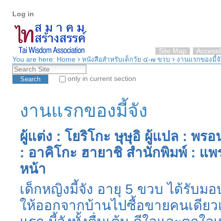
Personal
Skip
Log in
tools
to
content.
|
Skip
Site Map
Accessib
›
›
to
You are here:
Home
หนังสือสำหรับเด็กวัย ๔-๗ ขวบ
งานแรกของมี้จั
Search Site
navigation
only in current section
Advanced Search…
งานแรกของมี้จัง
ผู้แต่ง : โยริโกะ ษุษุอิ ผู้แปล : 
: อาคิโกะ ฮายาชิ สำนักพิมพ์ : แพ
หน้า
เด็กหญิงมี้จัง อายุ 5 ขวบ ได้รับ
ให้ออกจากบ้านไปซื้อขายคนเดียวเป