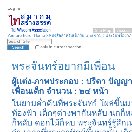
Personal
Skip
Log in
tools
to
content.
|
Skip
Site Map
Accessib
›
›
to
You are here:
Home
หนังสือสำหรับเด็กวัย ๔-๗ ขวบ
พระจันทร์อยากม
Search Site
navigation
only in current section
Advanced Search…
พระจันทร์อยากมีเพื่อน
ผู้แต่ง-ภาพประกอบ : ปรีดา ปัญญาจ
เพื่อนเด็ก จำนวน : ๒๔ หน้า
ในยามค่ำคืนที่พระจันทร์ โผล่ขึ้น
ท้องฟ้า เด็กๆต่างพากันหลับ นกก็
ก็หลับ ดอกไม้ก็หุบ พระจันทร์รู้สึก