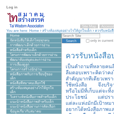
Personal
Skip
Log in
tools
to
content.
|
Skip
Site Map
Accessib
›
›
to
You are here:
Home
สร้างห้องสมุดอย่างไรให้ถูกใจเด็ก
ควรรับหนังสื
Search Site
navigation
Home
จัดหนังสือให้เด็กไทยทุกคน
only in current
การพัฒนาเด็กด้วยการอ่าน
Advanced Search…
หนังสือสำหรับเด็ก
ควรรับหนังสือ
โครงการพัฒนาเด็กด้วยการอ่าน
พัฒนาห้องสมุดและการอ่าน
การเลี้ยงดูลูก
เป็นคำถามที่หลายคน
โครงการสร้างนักอ่าน
ลืมตอบเพราะคิดว่าคงไ
หนังสือภาพกับการเรียนรู้ของ
สำคัญมากทีเดียวเพราะผ
เด็ก
หนังสือที่สมาคมเลือกใช้
ใช้หนังสือ จึงบริจาค
สร้างห้องสมุดอย่างไรให้ถูกใจ
หรือไม่มีที่เก็บแต่จะทิ้
เด็ก
ประโยชน์ แต่ปรากฏว่
วิเคราะห์หนังสือภาพสำหรับเด็ก
แนะนำหนังสือภาพสำหรับเด็ก
แต่ละแห่งมักมีเป้าห
แนะนำหนังสือผ่านการคัดเลือก
อยากได้หนังสือภาพแ
ข้อมูลเกี่ยวกับสมาคม