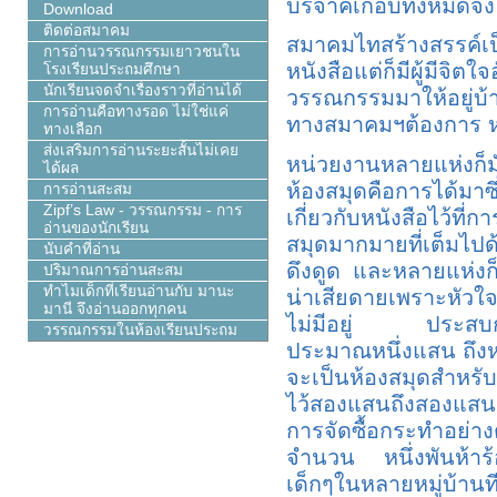
บริจาคเกือบทั้งหมดจึง
Download
ติดต่อสมาคม
สมาคมไทสร้างสรรค์เป็
การอ่านวรรณกรรมเยาวชนใน
หนังสือแต่ก็มีผู้มีจ
โรงเรียนประถมศึกษา
นักเรียนจดจำเรื่องราวที่อ่านได้
วรรณกรรมมาให้อยู่บ้า
การอ่านคือทางรอด ไม่ใช่แค่
ทางสมาคมฯต้องการ ห
ทางเลือก
ส่งเสริมการอ่านระยะสั้นไม่เคย
หน่วยงานหลายแห่งก็มั
ได้ผล
ห้องสมุดคือการได้มา
การอ่านสะสม
Zipf’s Law - วรรณกรรม - การ
เกี่ยวกับหนังสือไว้ที
อ่านของนักเรียน
สมุดมากมายที่เต็มไปด
นับคำที่อ่าน
ดึงดูด และหลายแห่งก็มี
ปริมาณการอ่านสะสม
ทำไมเด็กที่เรียนอ่านกับ มานะ
น่าเสียดายเพราะหัวใ
มานี จึงอ่านออกทุกคน
ไม่มีอยู่ ประสบกา
วรรณกรรมในห้องเรียนประถม
ประมาณหนึ่งแสน ถึงหน
จะเป็นห้องสมุดสำหรับ
ไว้สองแสนถึงสองแสนห้
การจัดซื้อกระทำอย่าง
จำนวน หนึ่งพันห้าร้
เด็กๆในหลายหมู่บ้านที