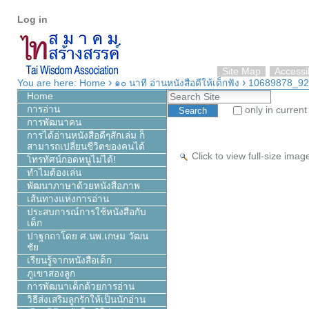
Personal
Skip
Log in
tools
to
content.
|
Skip
Site Map
Accessib
›
›
to
You are here:
Home
๑๐ นาที อ่านหนังสือดีให้เด็กฟัง
10689878_92
Search Site
navigation
Home
การอ่าน
only in current
การพัฒนาคน
Advanced Search…
การได้อ่านหนังสือดีๆสักเล่ม ก็
สามารถเปลี่ยนชีวิตของคนได้
Click to view full-size ima
โทรทัศน์กอดหนูไม่ได้!
ทำไมต้องเล่น
พัฒนาภาษาด้วยหนังสือภาพ
เส้นทางแห่งการอ่าน
ประสบการณ์การใช้หนังสือกับ
เด็ก
ปาฐกถาโดย ศ.นพ.เกษม วัฒน
ชัย
เรียนรู้จากหนังสือเด็ก
ภูเขาสองลูก
การพัฒนาเด็กด้วยการอ่าน
วิธีส่งเสริมลูกรักให้เป็นนักอ่าน